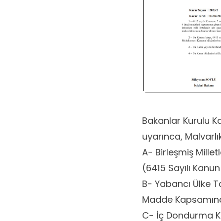
Bakanlar Kurulu K
uyarınca, Malvarlı
A- Birleşmiş Mille
(6415 Sayılı Kan
B- Yabancı Ülke Ta
Madde Kapsamın
C- İç Dondurma Kar