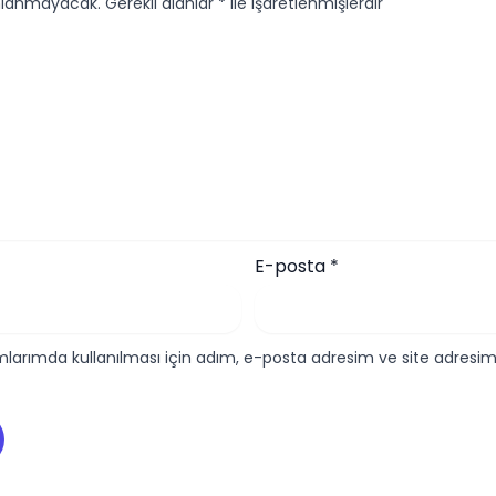
ınlanmayacak.
Gerekli alanlar
*
ile işaretlenmişlerdir
E-posta
*
larımda kullanılması için adım, e-posta adresim ve site adresim