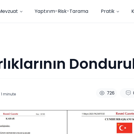
Mevzuat
Yaptırım-Risk-Tarama
Pratik
lıklarının Dondur
726
 1
minute