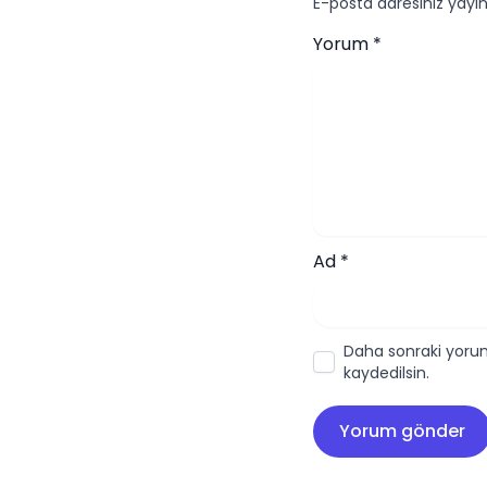
E-posta adresiniz yay
Yorum
*
Ad
*
Daha sonraki yorum
kaydedilsin.