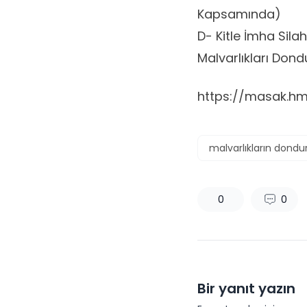
Kapsamında)
D- Kitle İmha Sil
Malvarlıkları Don
https://masak.hmb
malvarlıkların dondu
0
0
Bir yanıt yazın