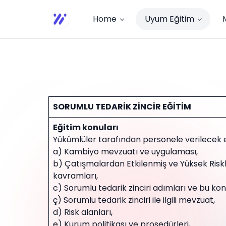
Home
Uyum Eğitim
SORUMLU TEDARİK ZİNCİR EĞİTİM
Eğitim konuları
Yükümlüler tarafından personele verilecek eğ
a) Kambiyo mevzuatı ve uygulaması,
b) Çatışmalardan Etkilenmiş ve Yüksek Risk
kavramları,
c) Sorumlu tedarik zinciri adımları ve bu ko
ç) Sorumlu tedarik zinciri ile ilgili mevzuat,
d) Risk alanları,
e) Kurum politikası ve prosedürleri,