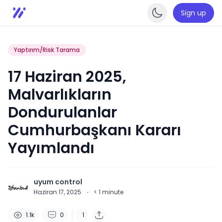
Sign up
Enable da
Yaptırım/Risk Tarama
17 Haziran 2025,
Malvarlıkların
Dondurulanlar
Cumhurbaşkanı Kararı
Yayımlandı
uyum control
Haziran 17, 2025
·
< 1
minute
1.1k
0
1